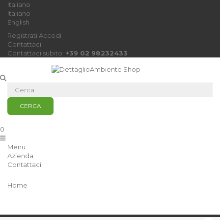
Italiano
Italiano
English
Registrati
Accedi
Contattaci
Contattaci subito:
+39 02 98232433
CERCA
0
Menu
Azienda
Contattaci
Home