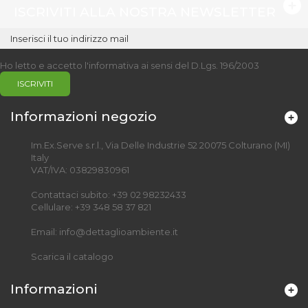
ISCRIVITI ALLA NOSTRA NEWSLETTER
Ho letto e accetto l'informativa ai sensi del D.Lgs. 196/2003
ISCRIVITI
Informazioni negozio
Im.Ex.Serve s.r.l., Via Delle Industrie 52 20075 Colturano (MI)
Italy
VAT/IVA: 03829830961
Contattaci subito:
+39 02 98232433
Cellulare:
+39 348 58 37 821
Email:
info@dettaglioambiente.it
Scarica il catalogo
Informazioni