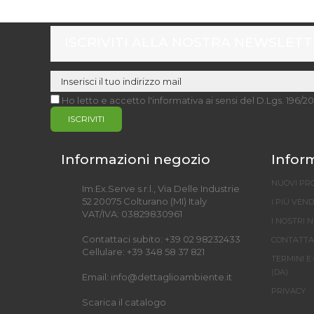
ISCRIVITI ALLA NOSTRA NEWSLET
Ho letto e accetto l'informativa ai sensi del D.Lgs. 196/2
ISCRIVITI
Informazioni negozio
Infor
NUOVI PR
Im.Ex.Serve s.r.l., Via Delle Industrie
52 20075 Colturano (MI) Italy
I PIÙ VEN
VAT/IVA: 03829830961
I NOSTRI 
Contattaci subito:
+39 02 98232433
CONTATTA
Cellulare:
+39 348 58 37 821
TERMINI E
(DA)
Email:
info@dettaglioambiente.it
PRIVACY
Scarica il catalogo