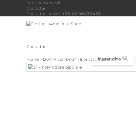
Registrati
Accedi
Contattaci
Contattaci subito:
+39 02 98232433
Contattaci
Visualizza
ingrandito
Home
>
120V
>
Ricambi
>
34 - Interruttore bipolare