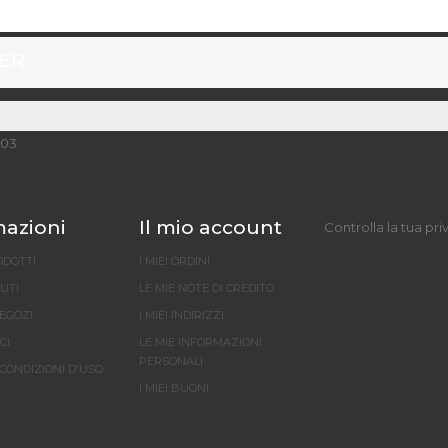
TER
003
mazioni
Il mio account
Controlla la tua pri
ODOTTI
I MIEI ORDINI
DUTI
LE MIE NOTE DI CREDITO
NEGOZI
I MIEI INDIRIZZI
CI
LE MIE INFORMAZIONI
PERSONALI
 CONDIZIONI D'USO
I MIEI BUONI