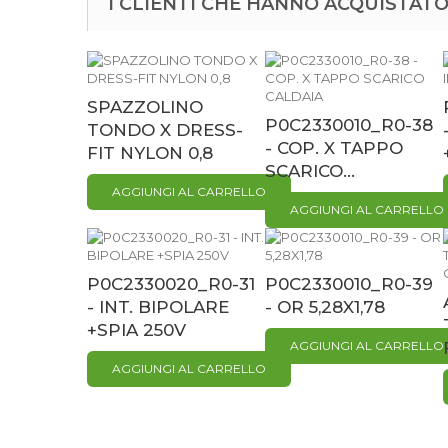
I CLIENTI CHE HANNO ACQUISTA
SPAZZOLINO
P0C2330010_R0-38
TONDO X DRESS-
- COP. X TAPPO
FIT NYLON 0,8
SCARICO...
AGGIUNGI AL CARRELLO
AGGIUNGI AL CARRELLO
P0C2330020_R0-31
P0C2330010_R0-39
- INT. BIPOLARE
- OR 5,28X1,78
+SPIA 250V
AGGIUNGI AL CARRELLO
AGGIUNGI AL CARRELLO