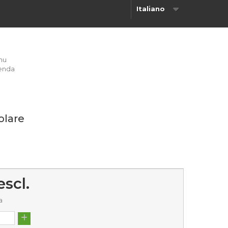
Italiano
nu
enda
olare
escl.
a