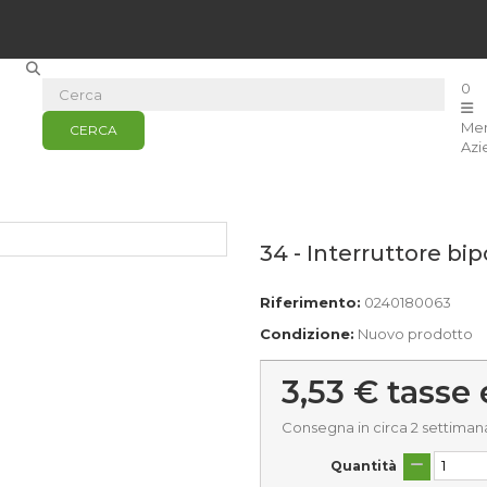
0
Me
CERCA
Azi
34 - Interruttore bip
Riferimento:
0240180063
Condizione:
Nuovo prodotto
3,53 €
tasse 
Consegna in circa 2 settiman
Quantità