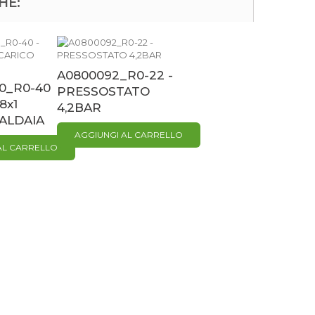
HE:
A0800092_R0-22 -
0_R0-40
PRESSOSTATO
8x1
4,2BAR
ALDAIA
AGGIUNGI AL CARRELLO
AL CARRELLO