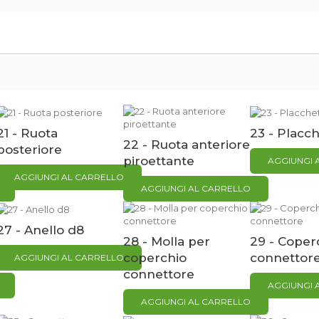
21 - Ruota
23 - Placc
22 - Ruota anteriore
posteriore
piroettante
AGGIUNGI 
AGGIUNGI AL CARRELLO
AGGIUNGI AL CARRELLO
27 - Anello d8
28 - Molla per
29 - Coper
coperchio
connettor
AGGIUNGI AL CARRELLO
connettore
AGGIUNGI 
AGGIUNGI AL CARRELLO