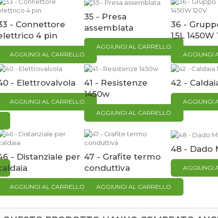
35 - Presa
33 - Connettore
36 - Grupp
assemblata
elettrico 4 pin
1,5L 1450W
AGGIUNGI AL CARRELLO
AGGIUNGI AL CARRELLO
AGGIUNGI 
40 - Elettrovalvola
41 - Resistenze
42 - Caldaia
1450w
AGGIUNGI AL CARRELLO
AGGIUNGI 
AGGIUNGI AL CARRELLO
48 - Dado 
46 - Distanziale per
47 - Grafite termo
caldaia
conduttiva
AGGIUNGI 
AGGIUNGI AL CARRELLO
AGGIUNGI AL CARRELLO