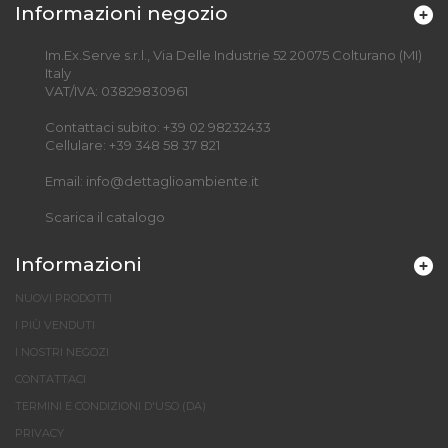
Informazioni negozio
Im.Ex.Serve s.r.l., Via Delle Industrie 52 20075 Colturano (MI)
Italy
VAT/IVA: 03829830961
Contattaci subito:
+39 02 98232433
Cellulare:
+39 348 58 37 821
Email:
info@dettaglioambiente.it
Scarica il catalogo
Informazioni
NUOVI PRODOTTI
I PIÙ VENDUTI
I NOSTRI NEGOZI
CONTATTACI
TERMINI E CONDIZIONI D'USO (DA)
PRIVACY