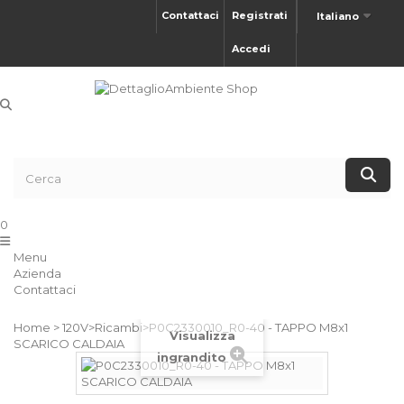
Contattaci
Registrati
Italiano
Accedi
0
Menu
Azienda
Contattaci
Home
>
120V
>
Ricambi
>
P0C2330010_R0-40 - TAPPO M8x1
Visualizza
SCARICO CALDAIA
ingrandito